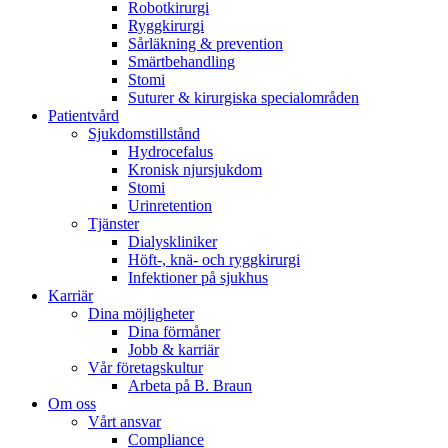
Robotkirurgi
Ryggkirurgi
Sårläkning & prevention
Smärtbehandling
Stomi
Suturer & kirurgiska specialområden
Patientvård
Sjukdomstillstånd
Hydrocefalus
Kronisk njursjukdom
Stomi
Urinretention
Tjänster
Dialyskliniker
Höft-, knä- och ryggkirurgi
Infektioner på sjukhus
Karriär
Dina möjligheter
Dina förmåner
Jobb & karriär
Vår företagskultur
Arbeta på B. Braun
Om oss
Vårt ansvar
Compliance