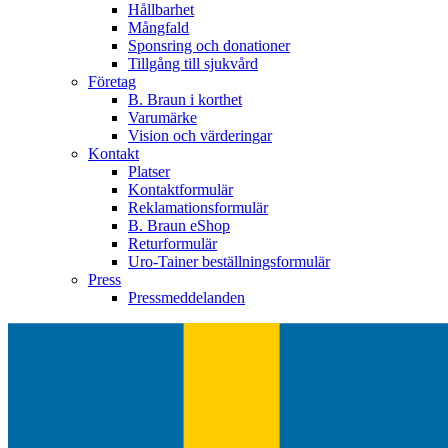
Hållbarhet
Mångfald
Sponsring och donationer
Tillgång till sjukvård
Företag
B. Braun i korthet
Varumärke
Vision och värderingar
Kontakt
Platser
Kontaktformulär
Reklamationsformulär
B. Braun eShop
Returformulär
Uro-Tainer beställningsformulär
Press
Pressmeddelanden