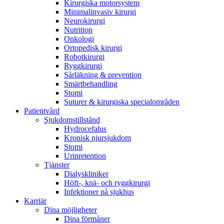
Kirurgiska motorsystem
Minimalinvasiv kirurgi
Neurokirurgi
Nutrition
Onkologi
Ortopedisk kirurgi
Robotkirurgi
Ryggkirurgi
Sårläkning & prevention
Smärtbehandling
Stomi
Suturer & kirurgiska specialområden
Patientvård
Sjukdomstillstånd
Hydrocefalus
Kronisk njursjukdom
Stomi
Urinretention
Tjänster
Dialyskliniker
Höft-, knä- och ryggkirurgi
Infektioner på sjukhus
Karriär
Dina möjligheter
Dina förmåner