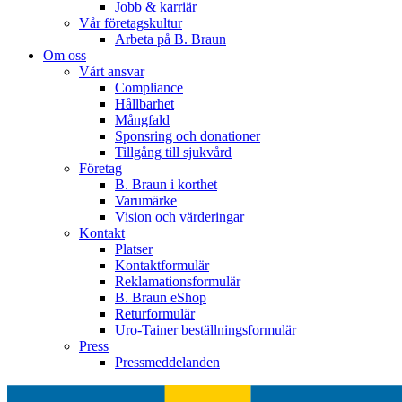
Jobb & karriär
Vår företagskultur
Arbeta på B. Braun
Om oss
Vårt ansvar
Compliance
Hållbarhet
Mångfald
Sponsring och donationer
Tillgång till sjukvård
Företag
B. Braun i korthet
Varumärke
Vision och värderingar
Kontakt
Platser
Kontaktformulär
Reklamationsformulär
B. Braun eShop
Returformulär
Uro-Tainer beställningsformulär
Press
Pressmeddelanden