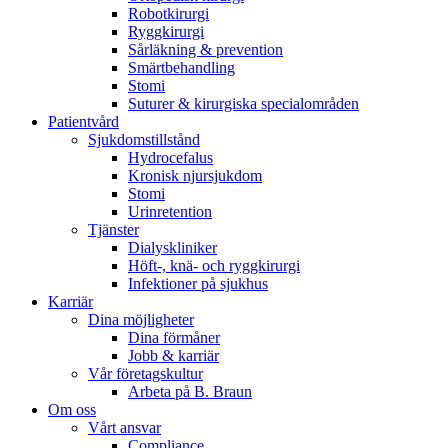
Robotkirurgi
Ryggkirurgi
Sårläkning & prevention
Smärtbehandling
Stomi
Suturer & kirurgiska specialområden
Patientvård
Sjukdomstillstånd
Hydrocefalus
Kronisk njursjukdom
Stomi
Urinretention
Tjänster
Dialyskliniker
Höft-, knä- och ryggkirurgi
Infektioner på sjukhus
Karriär
Dina möjligheter
Dina förmåner
Jobb & karriär
Vår företagskultur
Arbeta på B. Braun
Om oss
Vårt ansvar
Compliance