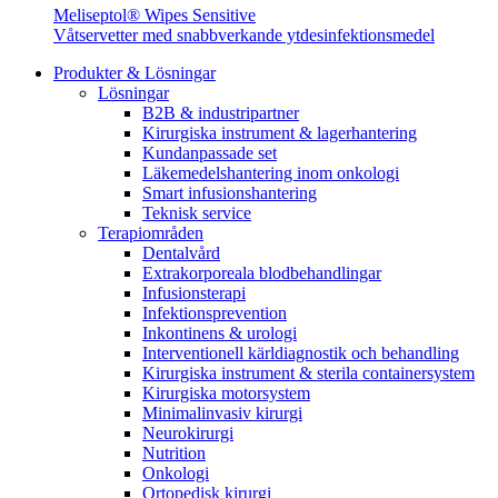
Meliseptol® Wipes Sensitive
Våtservetter med snabbverkande ytdesinfektionsmedel
Produkter & Lösningar
Lösningar
B2B & industripartner
Kirurgiska instrument & lagerhantering
Kundanpassade set
Läkemedelshantering inom onkologi
Smart infusionshantering
Teknisk service
Terapiområden
Dentalvård
Extrakorporeala blodbehandlingar
Infusionsterapi
Infektionsprevention
Inkontinens & urologi
Interventionell kärldiagnostik och behandling
Kirurgiska instrument & sterila containersystem
Kirurgiska motorsystem
Minimalinvasiv kirurgi
Neurokirurgi
Nutrition
Onkologi
Ortopedisk kirurgi