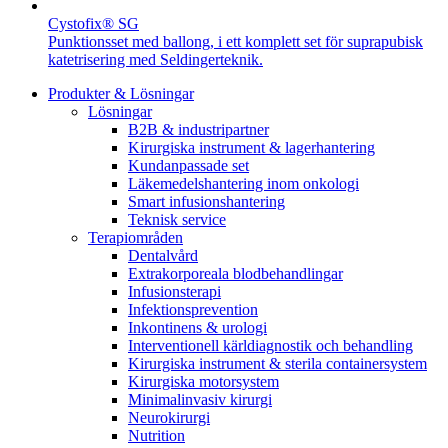
Cystofix® SG
Punktionsset med ballong, i ett komplett set för suprapubisk
katetrisering med Seldingerteknik.
Produkter & Lösningar
Lösningar
B2B & industripartner
Kirurgiska instrument & lagerhantering
Kundanpassade set
Läkemedelshantering inom onkologi
Smart infusionshantering
Teknisk service
Terapiområden
Dentalvård
Extrakorporeala blodbehandlingar
Infusionsterapi
Infektionsprevention
Inkontinens & urologi
Interventionell kärldiagnostik och behandling
Kirurgiska instrument & sterila containersystem
Kirurgiska motorsystem
Minimalinvasiv kirurgi
Neurokirurgi
Nutrition