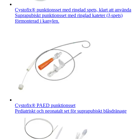
Cystofix® punktionsset med ringlad spets, klart att använda
Suprapubiskt punktionsset med ringlad kateter (J-spets)
förmonterad i kanylen.
Cystofix® PAED punktionsset
Pediatriskt och neonatalt set för suprapubiskt blåsdränage