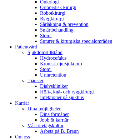
Onkologi
Ortopedisk kirurgi
Robotkirurgi
Ryggkirurgi
Sårläkning & prevention
Smärtbehandling
Stomi
Suturer & kirurgiska specialområden
Patientvård
Sjukdomstillstånd
Hydrocefalus
Kronisk njursjukdom
Stomi
Urinretention
Tjänster
Dialyskliniker
Höft-, knä- och ryggkirurgi
Infektioner på sjukhus
Karriär
Dina möjligheter
Dina förmåner
Jobb & karriär
Vår företagskultur
Arbeta på B. Braun
Om oss