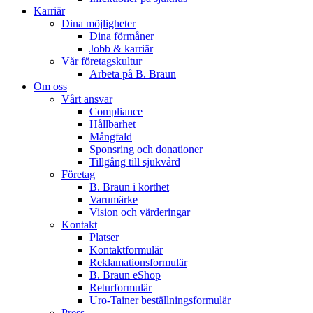
Karriär
Dina möjligheter
Dina förmåner
Jobb & karriär
Vår företagskultur
Arbeta på B. Braun
Om oss
Vårt ansvar
Compliance
Hållbarhet
Mångfald
Sponsring och donationer
Tillgång till sjukvård
Företag
B. Braun i korthet
Varumärke
Vision och värderingar
Kontakt
Platser
Kontaktformulär
Reklamationsformulär
B. Braun eShop
Returformulär
Uro-Tainer beställningsformulär
Press