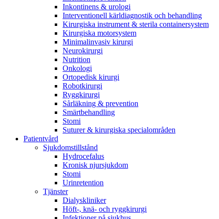
Inkontinens & urologi
Interventionell kärldiagnostik och behandling
Kirurgiska instrument & sterila containersystem
Kirurgiska motorsystem
Minimalinvasiv kirurgi
Neurokirurgi
Nutrition
Onkologi
Ortopedisk kirurgi
Robotkirurgi
Ryggkirurgi
Sårläkning & prevention
Smärtbehandling
Stomi
Suturer & kirurgiska specialområden
Patientvård
Sjukdomstillstånd
Hydrocefalus
Kronisk njursjukdom
Stomi
Urinretention
Tjänster
Dialyskliniker
Höft-, knä- och ryggkirurgi
Infektioner på sjukhus