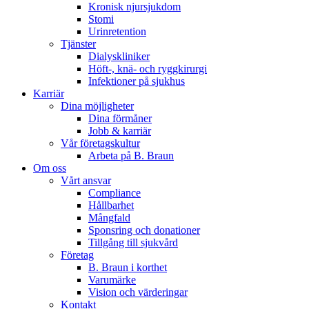
Kronisk njursjukdom
Stomi
Urinretention
Tjänster
Dialyskliniker
Höft-, knä- och ryggkirurgi
Infektioner på sjukhus
Karriär
Dina möjligheter
Dina förmåner
Jobb & karriär
Vår företagskultur
Arbeta på B. Braun
Om oss
Vårt ansvar
Compliance
Hållbarhet
Mångfald
Sponsring och donationer
Tillgång till sjukvård
Företag
B. Braun i korthet
Varumärke
Vision och värderingar
Kontakt