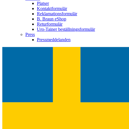
Platser
Kontaktformulär
Reklamationsformulär
B. Braun eShop
Returformulär
Uro-Tainer beställningsformulär
Press
Pressmeddelanden