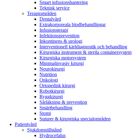
Smart infusionshantering
Teknisk service
Terapiområden
Dentalvård
Extrakorporeala blodbehandlingar
Infusionsterapi
Infektionsprevention
Inkontinens & urologi
Interventionell kärldiagnostik och behandling
Kirurgiska instrument & sterila containersystem
Kirurgiska motorsystem
Minimalinvasiv kirurgi
Neurokirurgi
Nutrition
Onkologi
Ortopedisk kirurgi
Robotkirurgi
Ryggkirurgi
Sårläkning & prevention
Smärtbehandling
Stomi
Suturer & kirurgiska specialområden
Patientvård
Sjukdomstillstånd
Hydrocefalus