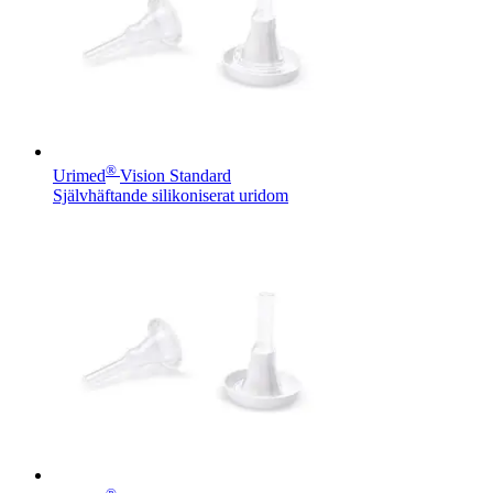
®
Urimed
Vision Standard
Självhäftande silikoniserat uridom
Jobba hos oss
Upptäck dina karriärmöjligheter på B. Braun. Sök efter intressa
Hälsa & Säkerhet