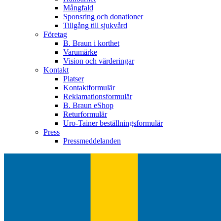
Mångfald
Sponsring och donationer
Tillgång till sjukvård
Företag
B. Braun i korthet
Varumärke
Vision och värderingar
Kontakt
Platser
Kontaktformulär
Reklamationsformulär
B. Braun eShop
Returformulär
Uro-Tainer beställningsformulär
Press
Pressmeddelanden