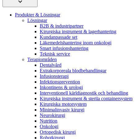
Produkter & Lösningar
Lösningar
B2B & industripartner
Kirurgiska instrument & lagerhantering
Kundanpassade set
Läkemedelshantering inom onkologi
Smart infusionshantering
Teknisk service
Terapiområden
Dentalvård
Extrakorporeala blodbehandlingar
Infusionsterapi
Infektionsprevention
Inkontinens & urologi
Interventionell kärldiagnostik och behandling
Kirurgiska instrument & sterila containersystem
Kirurgiska motorsystem
Minimalinvasiv kirurgi
Neurokirurgi
Nutrition
Onkologi
Ortopedisk kirurgi
Robotkirurgi