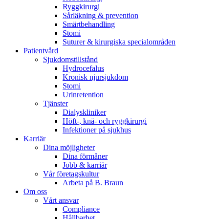
Ryggkirurgi
Sårläkning & prevention
Smärtbehandling
Stomi
Suturer & kirurgiska specialområden
Patientvård
Sjukdomstillstånd
Hydrocefalus
Kronisk njursjukdom
Stomi
Urinretention
Tjänster
Dialyskliniker
Höft-, knä- och ryggkirurgi
Infektioner på sjukhus
Karriär
Dina möjligheter
Dina förmåner
Jobb & karriär
Vår företagskultur
Arbeta på B. Braun
Om oss
Vårt ansvar
Compliance
Hållbarhet