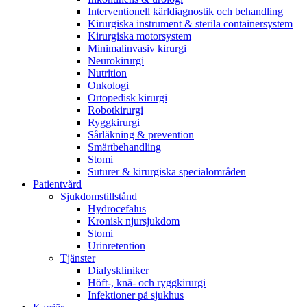
Interventionell kärldiagnostik och behandling
Kirurgiska instrument & sterila containersystem
Kirurgiska motorsystem
Minimalinvasiv kirurgi
Neurokirurgi
Nutrition
Onkologi
Ortopedisk kirurgi
Robotkirurgi
Ryggkirurgi
Sårläkning & prevention
Smärtbehandling
Stomi
Suturer & kirurgiska specialområden
Patientvård
Sjukdomstillstånd
Hydrocefalus
Kronisk njursjukdom
Stomi
Urinretention
Tjänster
Dialyskliniker
Höft-, knä- och ryggkirurgi
Infektioner på sjukhus