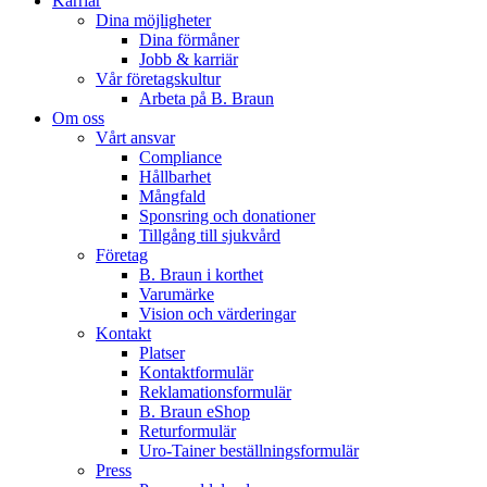
Karriär
Dina möjligheter
Dina förmåner
Jobb & karriär
Vår företagskultur
Arbeta på B. Braun
Om oss
Vårt ansvar
Compliance
Hållbarhet
Mångfald
Sponsring och donationer
Tillgång till sjukvård
Företag
B. Braun i korthet
Varumärke
Vision och värderingar
Kontakt
Platser
Kontaktformulär
Reklamationsformulär
B. Braun eShop
Returformulär
Uro-Tainer beställningsformulär
Press