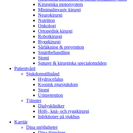
Kirurgiska motorsystem
Minimalinvasiv kirurgi
Neurokirurgi
Nutrition
Onkologi
Ortopedisk kirurgi
Robotkirurgi
Ryggkirurgi
Sårläkning & prevention
Smärtbehandling
Stomi
Suturer & kirurgiska specialområden
Patientvård
Sjukdomstillstånd
Hydrocefalus
Kronisk njursjukdom
Stomi
Urinretention
Tjänster
Dialyskliniker
Höft-, knä- och ryggkirurgi
Infektioner på sjukhus
Karriär
Dina möjligheter
Dina förmåner