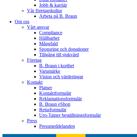
Jobb & karriär
Vår företagskultur
Arbeta på B. Braun
Om oss
Vårt ansvar
Compliance
Hållbarhet
Mångfald
Sponsring och donationer
Tillgång till sjukvård
Företag
B. Braun i korthet
Varumärke
Vision och värderingar
Kontakt
Platser
Kontaktformulär
Reklamationsformulär
B. Braun eShop
Returformulär
Uro-Tainer beställningsformulär
Press
Pressmeddelanden