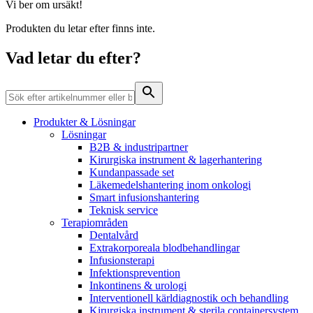
Hälsa & Säkerhet
Vi ber om ursäkt!
Kontakt
Produkten du letar efter finns inte.
En planerad sjukhusinläggning kan påverka vem som helst.
Press
Visste du att du som patient kan göra mycket för din egen och
Vad letar du efter?
andras säkerhet?
Produkter & Lösningar
Lösningar
B2B & industripartner
Kirurgiska instrument & lagerhantering
Kundanpassade set
Läkemedelshantering inom onkologi
Produktkatalog
Smart infusionshantering
Teknisk service
Hitta den produkt du letar efter. Besök B. Brauns
Terapiområden
produktkatalog med hela vårt sortiment.
Kontakt
Dentalvård
Extrakorporeala blodbehandlingar
I dialog med B. Braun. Hör av dig till oss.
Infusionsterapi
Infektionsprevention
Inkontinens & urologi
Interventionell kärldiagnostik och behandling
Kirurgiska instrument & sterila containersystem