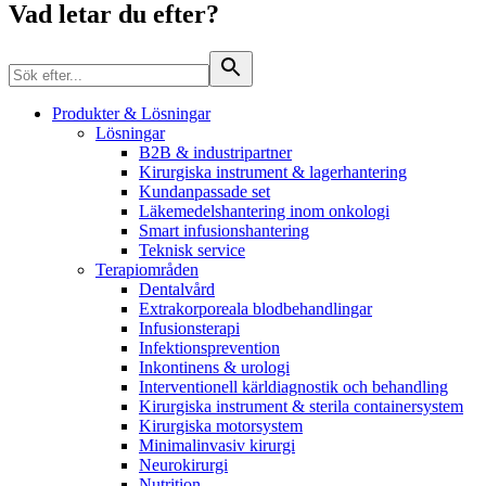
Vad letar du efter?
Produkter & Lösningar
Lösningar
B2B & industripartner
Kirurgiska instrument & lagerhantering
Kundanpassade set
Läkemedelshantering inom onkologi
Smart infusionshantering
Teknisk service
Terapiområden
Dentalvård
Extrakorporeala blodbehandlingar
Infusionsterapi
Infektionsprevention
Inkontinens & urologi
Jobba hos oss
Interventionell kärldiagnostik och behandling
Kirurgiska instrument & sterila containersystem
Upptäck dina karriärmöjligheter på B. Braun. Sök efter intressa
Kirurgiska motorsystem
Minimalinvasiv kirurgi
Neurokirurgi
Hälsa & Säkerhet
Nutrition