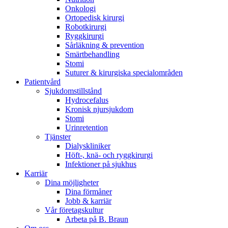
Onkologi
En planerad sjukhusinläggning kan påverka vem som helst. Viss
Ortopedisk kirurgi
Robotkirurgi
Ryggkirurgi
Sårläkning & prevention
Smärtbehandling
Stomi
Suturer & kirurgiska specialområden
Patientvård
Sjukdomstillstånd
Kontakt
Hydrocefalus
Kronisk njursjukdom
Stomi
I dialog med B. Braun. Hör av dig till oss.
Urinretention
Produktkatalog
Tjänster
Dialyskliniker
Hitta den produkt du letar efter. Besök B. Brauns produktkatal
Höft-, knä- och ryggkirurgi
Infektioner på sjukhus
Karriär
Dina möjligheter
Dina förmåner
Jobb & karriär
Vår företagskultur
Arbeta på B. Braun