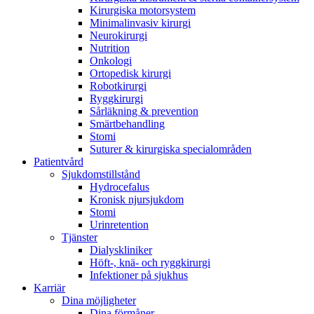
Kirurgiska motorsystem
Minimalinvasiv kirurgi
Neurokirurgi
Nutrition
Onkologi
Ortopedisk kirurgi
Robotkirurgi
Ryggkirurgi
Sårläkning & prevention
Smärtbehandling
Stomi
Suturer & kirurgiska specialområden
Patientvård
Sjukdomstillstånd
Hydrocefalus
Kronisk njursjukdom
Stomi
Urinretention
Tjänster
Dialyskliniker
Höft-, knä- och ryggkirurgi
Infektioner på sjukhus
Karriär
Dina möjligheter
Dina förmåner