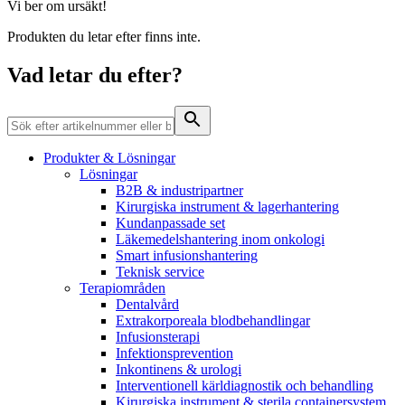
Hälsa & Säkerhet
Vi ber om ursäkt!
Kontakt
Produkten du letar efter finns inte.
En planerad sjukhusinläggning kan påverka vem som helst.
Press
Visste du att du som patient kan göra mycket för din egen och
Vad letar du efter?
andras säkerhet?
Produkter & Lösningar
Lösningar
B2B & industripartner
Kirurgiska instrument & lagerhantering
Kundanpassade set
Läkemedelshantering inom onkologi
Produktkatalog
Smart infusionshantering
Teknisk service
Hitta den produkt du letar efter. Besök B. Brauns
Terapiområden
produktkatalog med hela vårt sortiment.
Kontakt
Dentalvård
Extrakorporeala blodbehandlingar
I dialog med B. Braun. Hör av dig till oss.
Infusionsterapi
Infektionsprevention
Inkontinens & urologi
Interventionell kärldiagnostik och behandling
Kirurgiska instrument & sterila containersystem