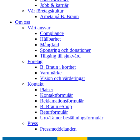
Jobb & karriär
Vår företagskultur
Arbeta på B. Braun
Om oss
Vårt ansvar
Compliance
Hållbarhet
Mångfald
Sponsring och donationer
Tillgång till sjukvård
Företag
B. Braun i korthet
Varumärke
Vision och värderingar
Kontakt
Platser
Kontaktformulär
Reklamationsformulär
B. Braun eShop
Returformulär
Uro-Tainer beställningsformulär
Press
Pressmeddelanden