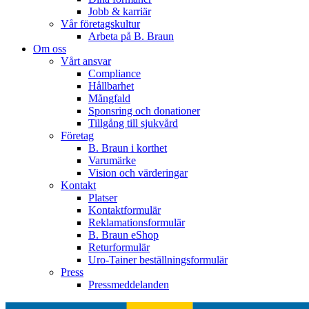
Jobb & karriär
Vår företagskultur
Arbeta på B. Braun
Om oss
Vårt ansvar
Compliance
Hållbarhet
Mångfald
Sponsring och donationer
Tillgång till sjukvård
Företag
B. Braun i korthet
Varumärke
Vision och värderingar
Kontakt
Platser
Kontaktformulär
Reklamationsformulär
B. Braun eShop
Returformulär
Uro-Tainer beställningsformulär
Press
Pressmeddelanden