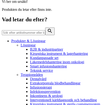
Hälsa & Säkerhet
Vi ber om ursäkt!
Kontakt
Produkten du letar efter finns inte.
En planerad sjukhusinläggning kan påverka vem som helst.
Press
Visste du att du som patient kan göra mycket för din egen och
Vad letar du efter?
andras säkerhet?
Produkter & Lösningar
Lösningar
B2B & industripartner
Kirurgiska instrument & lagerhantering
Kundanpassade set
Läkemedelshantering inom onkologi
Produktkatalog
Smart infusionshantering
Teknisk service
Hitta den produkt du letar efter. Besök B. Brauns
Terapiområden
produktkatalog med hela vårt sortiment.
Kontakt
Dentalvård
Extrakorporeala blodbehandlingar
I dialog med B. Braun. Hör av dig till oss.
Infusionsterapi
Infektionsprevention
Inkontinens & urologi
Interventionell kärldiagnostik och behandling
Kirurgiska instrument & sterila containersystem