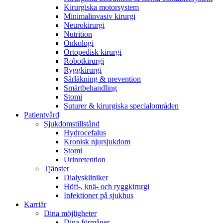
Kirurgiska motorsystem
Minimalinvasiv kirurgi
Neurokirurgi
Nutrition
Onkologi
Ortopedisk kirurgi
Robotkirurgi
Ryggkirurgi
Sårläkning & prevention
Smärtbehandling
Stomi
Suturer & kirurgiska specialområden
Patientvård
Sjukdomstillstånd
Hydrocefalus
Kronisk njursjukdom
Stomi
Urinretention
Tjänster
Dialyskliniker
Höft-, knä- och ryggkirurgi
Infektioner på sjukhus
Karriär
Dina möjligheter
Dina förmåner