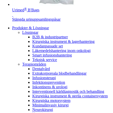
®
Urimed
B'Bags
Stängda urinuppsamlingspåsar
Produkter & Lösningar
Lösningar
B2B & industripartner
Kirurgiska instrument & lagerhantering
Kundanpassade set
Läkemedelshantering inom onkologi
Smart infusionshantering
Teknisk service
Terapiområden
Dentalvård
Extrakorporeala blodbehandlingar
Infusionsterapi
Infektionsprevention
Inkontinens & urologi
Interventionell kärldiagnostik och behandling
Kirurgiska instrument & sterila containersystem
Kirurgiska motorsystem
Minimalinvasiv kirurgi
Neurokirurgi