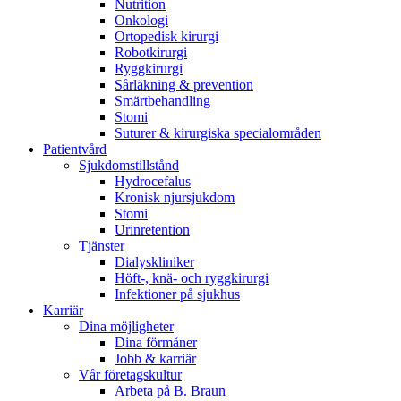
Nutrition
Onkologi
Ortopedisk kirurgi
Robotkirurgi
Ryggkirurgi
Sårläkning & prevention
Smärtbehandling
Stomi
Suturer & kirurgiska specialområden
Patientvård
Sjukdomstillstånd
Hydrocefalus
Kronisk njursjukdom
Stomi
Urinretention
Tjänster
Dialyskliniker
Höft-, knä- och ryggkirurgi
Infektioner på sjukhus
Karriär
Dina möjligheter
Dina förmåner
Jobb & karriär
Vår företagskultur
Arbeta på B. Braun