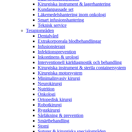
Hälsa & Säkerhet
Kontakt
Kirurgiska instrument & lagerhantering
Kundanpassade set
En planerad sjukhusinläggning kan påverka vem som helst.
Läkemedelshantering inom onkologi
Press
Visste du att du som patient kan göra mycket för din egen och
Smart infusionshantering
andras säkerhet?
Teknisk service
Terapiområden
Dentalvård
Extrakorporeala blodbehandlingar
Infusionsterapi
Infektionsprevention
Inkontinens & urologi
Interventionell kärldiagnostik och behandling
Kirurgiska instrument & sterila containersystem
Kirurgiska motorsystem
Minimalinvasiv kirurgi
Produktkatalog
Neurokirurgi
Hitta den produkt du letar efter. Besök B. Brauns
Nutrition
produktkatalog med hela vårt sortiment.
Onkologi
Kontakt
Ortopedisk kirurgi
Robotkirurgi
I dialog med B. Braun. Hör av dig till oss.
Ryggkirurgi
Sårläkning & prevention
Smärtbehandling
Stomi
Suturer & kirurgiska specialområden