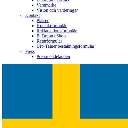
Varumärke
Vision och värderingar
Kontakt
Platser
Kontaktformulär
Reklamationsformulär
B. Braun eShop
Returformulär
Uro-Tainer beställningsformulär
Press
Pressmeddelanden