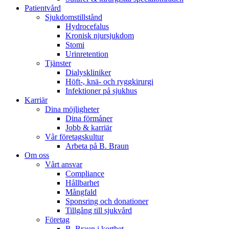
Patientvård
Sjukdomstillstånd
Hydrocefalus
Kronisk njursjukdom
Stomi
Urinretention
Tjänster
Dialyskliniker
Höft-, knä- och ryggkirurgi
Infektioner på sjukhus
Karriär
Dina möjligheter
Dina förmåner
Jobb & karriär
Vår företagskultur
Arbeta på B. Braun
Om oss
Vårt ansvar
Compliance
Hållbarhet
Mångfald
Sponsring och donationer
Tillgång till sjukvård
Företag
B. Braun i korthet